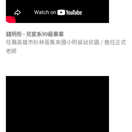
錢玥彤 - 兒家系99級畢業
任職高雄市杉林區集來國小附設幼兒園 / 擔任正式
老師