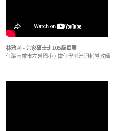
林雅莉 - 兒家碩士班105級畢業
任職高雄市左營國小 / 擔任學前巡迴輔導教師