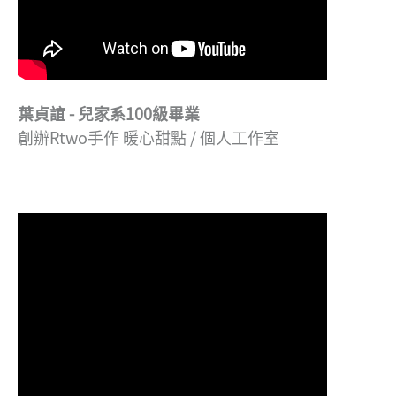
葉貞誼 - 兒家系100級畢業
創辦Rtwo手作 暖心甜點 / 個人工作室