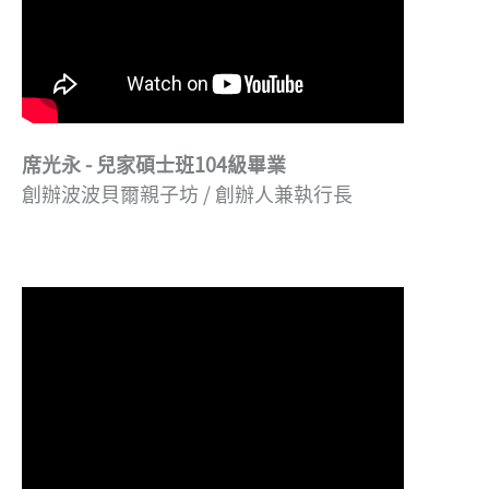
席光永 - 兒家碩士班104級畢業
創辦波波貝爾親子坊 / 創辦人兼執行長