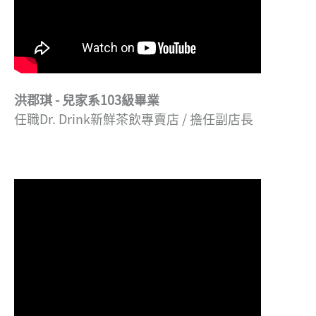
洪郡琪 - 兒家系103級畢業
任職Dr. Drink新鮮茶飲專賣店 / 擔任副店長