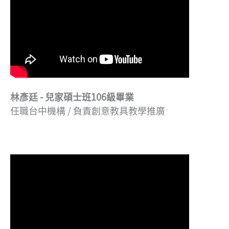
林彥廷 - 兒家碩士班106級畢業
任職台中機構 / 負責創意教具教學推廣