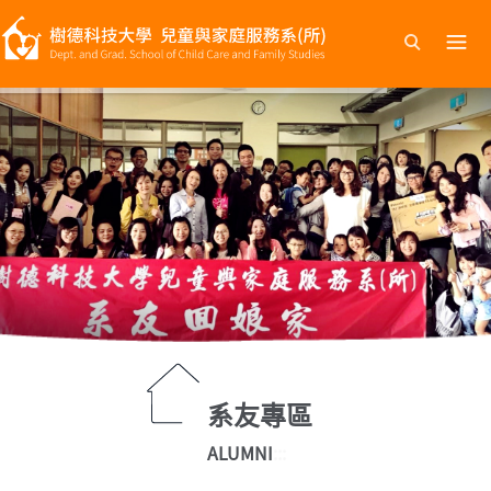
跳
到
主
要
內
容
系友專區
ALUMNI
:::