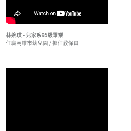
林婉琪 - 兒家系95級畢業
任職高雄市幼兒園 / 擔任教保員