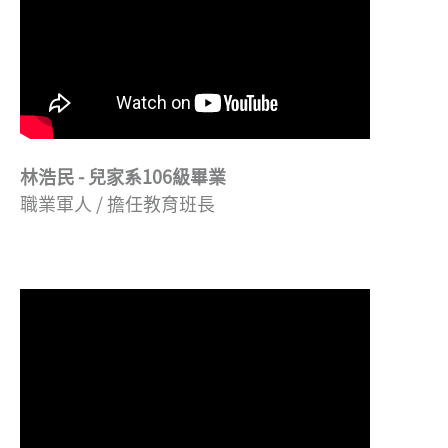
林浩民 - 兒家系106級畢業
職業軍人 / 擔任教育班長