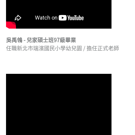
吳禹鴒 - 兒家碩士班97級畢業
任職新北市瑞濱國民小學幼兒園 / 擔任正式老師