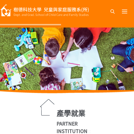
跳
到
主
要
內
容
產學就業
PARTNER
INSTITUTION
:::