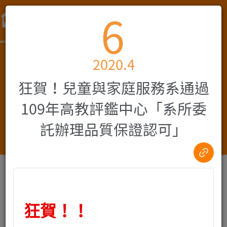
跳
6
到
主
要
內
2020.4
容
狂賀！兒童與家庭服務系通過
109年高教評鑑中心「系所委
託辦理品質保證認可」
最新消息
狂賀！！
NEWS
:::