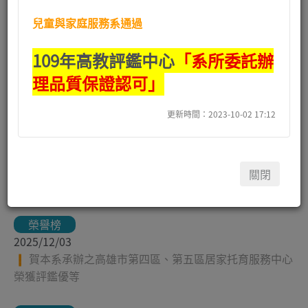
兒童與家庭服務系通過
全部公告
系所公告
109年高教評鑑中心
「系所委託辦
榮譽榜
理品質保證認可」
徵才訊息
更新時間：2023-10-02 17:12
招生訊息
獎勵學金
關閉
其他訊息
榮譽榜
2025/12/03
賀本系承辦之高雄市第四區、第五區居家托育服務中心
榮獲評鑑優等