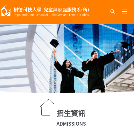
跳
到
主
要
內
容
招生資訊
ADMISSIONS
:::