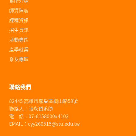
系所介紹
師資陣容
課程資訊
招生資訊
活動專區
產學就業
系友專區
聯絡我們
82445 高雄市燕巢區橫山路59號
聯絡人：張永穎系助
電 話：07-6158000#4102
EMAIL：cyy260515@stu.edu.tw