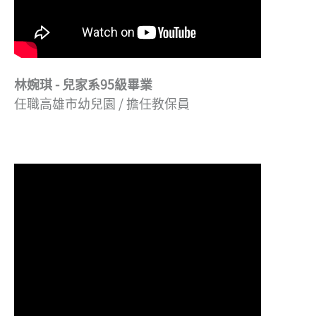
林婉琪 - 兒家系95級畢業
任職高雄市幼兒園 / 擔任教保員