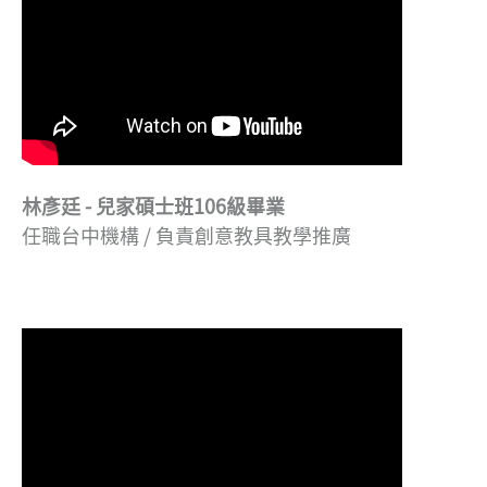
林彥廷 - 兒家碩士班106級畢業
任職台中機構 / 負責創意教具教學推廣