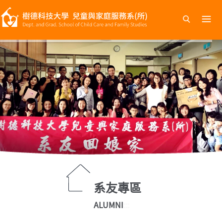
跳
到
主
要
內
容
系友專區
ALUMNI
:::