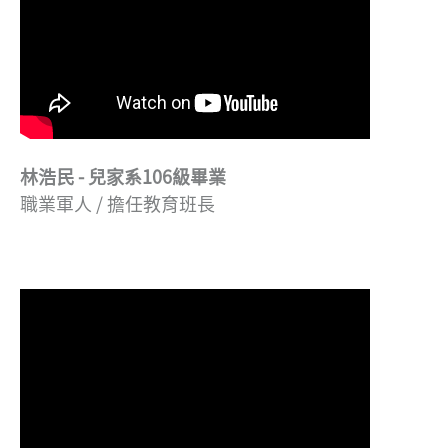
林浩民 - 兒家系106級畢業
職業軍人 / 擔任教育班長