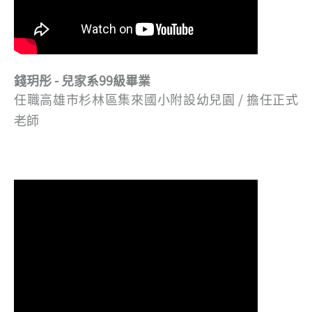
錢玥彤 - 兒家系99級畢業
任職高雄市杉林區集來國小附設幼兒園 / 擔任正式
老師