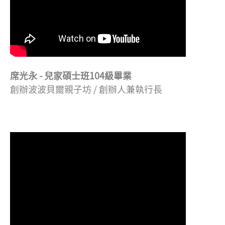
席光永 - 兒家碩士班104級畢業
創辦波波貝爾親子坊 / 創辦人兼執行長