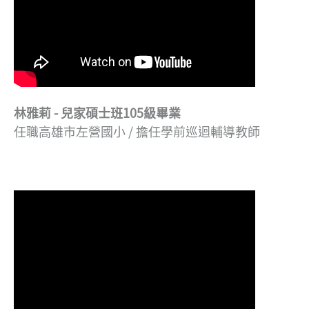
林雅莉 - 兒家碩士班105級畢業
任職高雄市左營國小 / 擔任學前巡迴輔導教師