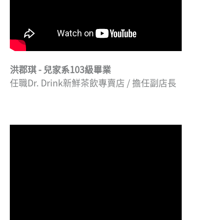
洪郡琪 - 兒家系103級畢業
任職Dr. Drink新鮮茶飲專賣店 / 擔任副店長