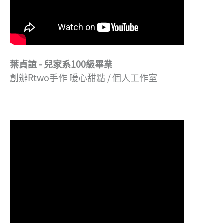
葉貞誼 - 兒家系100級畢業
創辦Rtwo手作 暖心甜點 / 個人工作室