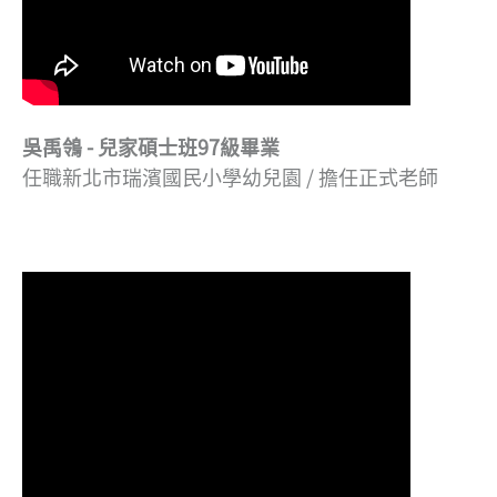
吳禹鴒 - 兒家碩士班97級畢業
任職新北市瑞濱國民小學幼兒園 / 擔任正式老師