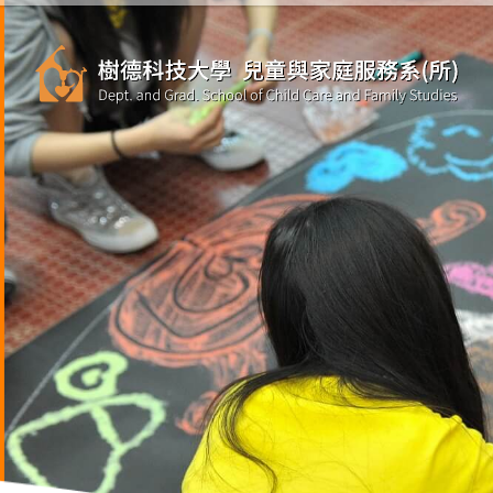
跳
到
主
要
內
容