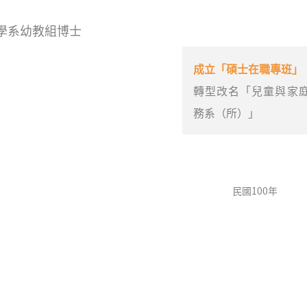
學系幼教組博士
成立「碩士在職專班」
轉型改名「兒童與家
務系（所）」
民國100年