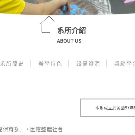
系所介紹
ABOUT US
:::
系所簡史
辦學特色
設備資源
獎勵學
本系成立於民國87年
兒保育系」，因應整體社會