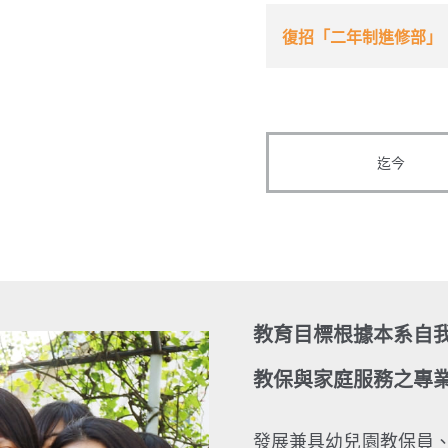
復招「二年制進修部」
迄今
教育目標根據本系自
教保與家庭服務之專
發展兼具幼兒園教保員