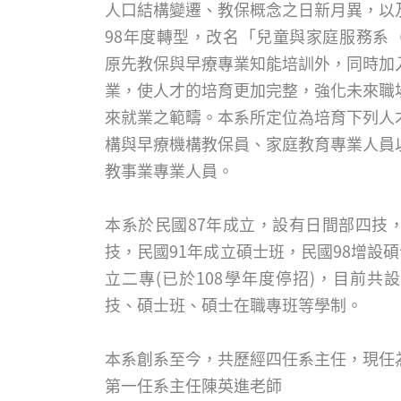
人口結構變遷、教保概念之日新月異，以
98年度轉型，改名「兒童與家庭服務系
原先教保與早療專業知能培訓外，同時加
業，使人才的培育更加完整，強化未來職
來就業之範疇。本系所定位為培育下列人
構與早療機構教保員、家庭教育專業人員
教事業專業人員。
本系於民國87年成立，設有日間部四技，
技，民國91年成立碩士班，民國98增設碩
立二專(已於108學年度停招)，目前共
技、碩士班、碩士在職專班等學制。
本系創系至今，共歷經四任系主任，現任
第一任系主任陳英進老師