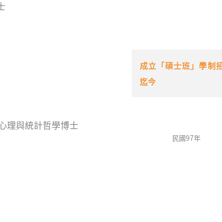
士
成立「碩士班」學制
迄今
育心理與統計哲學博士
民國97年