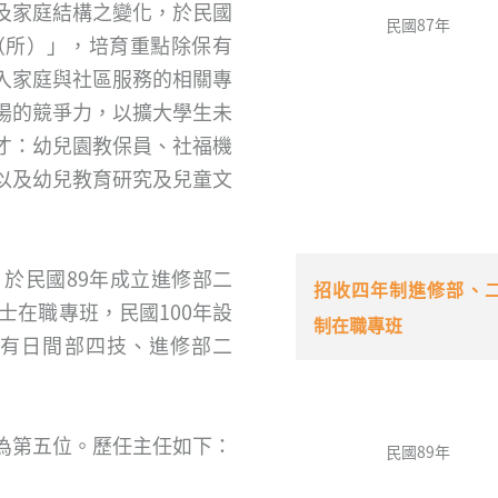
及家庭結構之變化，於民國
民國87年
（所）」，培育重點除保有
入家庭與社區服務的相關專
場的競爭力，以擴大學生未
才：幼兒園教保員、社福機
以及幼兒教育研究及兒童文
於民國89年成立進修部二
招收四年制進修部、
士在職專班，民國100年設
制在職專班
設有日間部四技、進修部二
為第五位。歷任主任如下：
民國89年