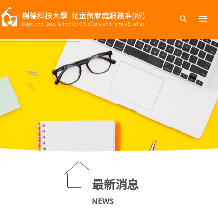
跳
到
主
要
內
容
最新消息
NEWS
:::