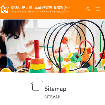
跳
到
主
要
內
容
Sitemap
SITEMAP